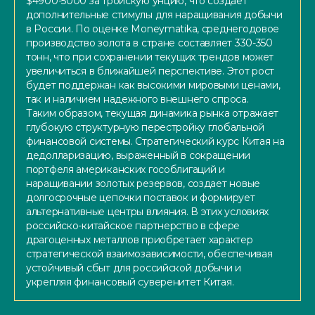
$4900-5000 за тройскую унцию, что создает
дополнительные стимулы для наращивания добычи
в России. По оценке Moneymatika, среднегодовое
производство золота в стране составляет 330-350
тонн, что при сохранении текущих трендов может
увеличиться в ближайшей перспективе. Этот рост
будет поддержан как высокими мировыми ценами,
так и наличием надежного внешнего спроса.
Таким образом, текущая динамика рынка отражает
глубокую структурную перестройку глобальной
финансовой системы. Стратегический курс Китая на
дедолларизацию, выраженный в сокращении
портфеля американских гособлигаций и
наращивании золотых резервов, создает новые
долгосрочные цепочки поставок и формирует
альтернативные центры влияния. В этих условиях
российско-китайское партнерство в сфере
драгоценных металлов приобретает характер
стратегической взаимозависимости, обеспечивая
устойчивый сбыт для российской добычи и
укрепляя финансовый суверенитет Китая.