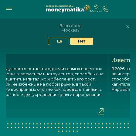
Москва
11 236₽
10 315₽
8%
81.13
93.58
Ваш город
Москва?
ПРЕССА О НАС
Да
Нет
Известия
6 году золото остается одним из самых надежных
В 2026 году
веренных временем инструментов, способных не
не инструм
о защитить капитал, но и обеспечить его рост.
способом д
кции, неизбежные на любом рынке, в такой
капитала н
игме воспринимаются не как повод для паники, а
мировой ф
озможность для усреднения цены и наращивания
ий