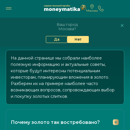
Москва
11 742₽
10 605₽
9%
82.17
94.84
Ваш город
Москва?
15 ГЛАВНЫХ ВОПРОСОВ ПРО ЗОЛОТО
Да
Нет
На данной странице мы собрали наиболее
полезную информацию и актуальные советы,
которые будут интересны потенциальным
инвесторам, планирующим вложения в золото.
Разберем их на примере наиболее часто
возникающих вопросов, сопровождающих выбор
и покупку золотых слитков.
Почему золото так востребовано?