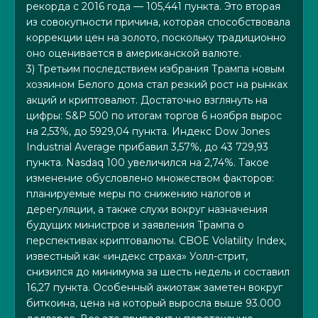
рекорда с 2016 года — 105,441 пункта. Это вторая
из совокупности причина, которая способствовала
коррекции цен на золото, поскольку традиционно
оно оценивается в американской валюте.
3) Третьим последствием избрания Трампа новым
хозяином Белого дома стал резкий рост на рынках
акций и криптовалют. Достаточно взглянуть на
цифры: S&P 500 по итогам торгов 6 ноября вырос
на 2,53%, до 5929,04 пункта. Индекс Dow Jones
Industrial Average прибавил 3,57%, до 43 729,93
пункта. Nasdaq 100 увеличился на 2,74%. Такое
изменение обусловлено множеством факторов:
планируемые меры по снижению налогов и
дерегуляции, а также слухи вокруг назначения
будущих министров и заявления Трампа о
перспективах криптовалюты. CBOE Volatility Index,
известный как «индекс страха» Уолл-стрит,
снизился до минимума за шесть недель и составил
16,27 пункта. Особенный ажиотаж заметен вокруг
биткоина, цена на который выросла выше 93.000