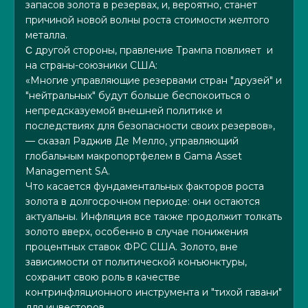
запасов золота в резервах, и, вероятно, станет
причиной новой волны роста стоимости желтого
металла.
другой стороны, правление Трампа повлияет
и
С
на страны-союзники США:
«Многие управляющие резервами стран "друзей" и
"нейтральных" будут больше беспокоиться о
непредсказуемой внешней политике и
последствиях для безопасности своих резервов»,
— сказал Раджив Де Мелло, управляющий
глобальным макропортфелем в Gama Asset
Management SA.
Что касается фундаментальных факторов роста
золота в долгосрочном периоде: они остаются
актуальны. Инфляция все также продолжит толкать
золото вверх, особенно в случае понижения
процентных ставок ФРС США. Золото, вне
зависимости от политической конъюнктуры,
сохранит свою роль в качестве
контринфляционного инструмента и "тихой гавани"
для инвесторов.