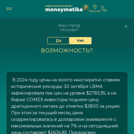
Москва
11 691₽
10 605₽
9%
81.41
94.06
Ваш город
Москва?
КОРРЕКЦИЯ В ЗОЛОТЕ: НОВЫЙ ТРЕНД
Да
Нет
ИЛИ ИНВЕСТИЦИОННАЯ
ВОЗМОЖНОСТЬ?
В 2024 году цены на золото многократно ставили
исторические рекорды: 30 октября LBMA
зафиксировала пик цен на уровне $2783,95, а на
бирже COMEX инвесторы подняли цену
драгоценного метала до отметки $2800 за унцию.
При этом за текущий месяц цена
скорректировалась в долларовом эквиваленте с
максимальных значений на 7% и на сегодняшний
день составляет $2606.85. Предлагаем