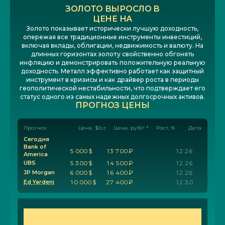
ЗОЛОТО ВЫРОСЛО В
ЦЕНЕ НА
Золото показывает исторически лучшую доходность,
опережая все традиционные инструменты инвестиций,
включая вклады, облигации, недвижимость и валюту. На
длинных горизонтах золоту свойственно обгонять
инфляцию и демонстрировать положительную реальную
доходность. Металл эффективно работает как защитный
инструмент в кризисы и как драйвер роста в периоды
геополитической нестабильности, что подтверждает его
статус одного из самых надежных долгосрочных активов.
ПРОГНОЗ ЦЕНЫ
Прогноз
Цена, $/oz
Цена, руб/г.*
Рост, %
Дата
Сегодня
Bank of
5
0
0
0
$
1
3
7
0
0
₽
1
2
.
2
6
America
UBS
5
3
0
0
$
1
4
5
0
0
₽
1
2
.
2
6
JP Morgan
6
0
0
0
$
1
6
4
0
0
₽
1
2
.
2
6
Ed Yardeni
1
0
0
0
0
$
2
7
4
0
0
₽
1
2
.
3
0
ЗАПОЛНИТЕ ФОРМУ И ПОЛУЧИТЕ
ГАЙД