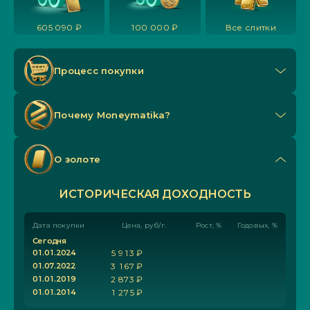
605 090 ₽
100 000 ₽
Все слитки
Процесс покупки
Почему Мoneymatika?
О золоте
ИСТОРИЧЕСКАЯ ДОХОДНОСТЬ
Дата покупки
Цена, руб/г.
Рост, %
Годовых, %
С
е
г
о
д
н
я
0
1
.
0
1
.
2
0
2
4
5
9
1
3
₽
0
1
.
0
7
.
2
0
2
2
3
1
6
7
₽
0
1
.
0
1
.
2
0
1
9
2
8
7
3
₽
0
1
.
0
1
.
2
0
1
4
1
2
7
5
₽