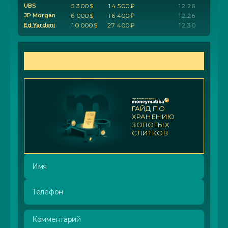
UBS
5
3
0
0
$
1
4
5
0
0
₽
1
2
.
2
6
JP Morgan
6
0
0
0
$
1
6
4
0
0
₽
1
2
.
2
6
Ed Yardeni
1
0
0
0
0
$
2
7
4
0
0
₽
1
2
.
3
0
ЗАПОЛНИТЕ ФОРМУ И ПОЛУЧИТЕ
ГАЙД
ГАЙД ПО
ХРАНЕНИЮ
ЗОЛОТЫХ
СЛИТКОВ
Имя
Телефон
Комментарий