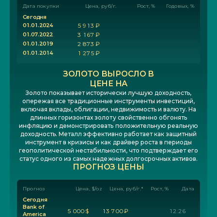
Дата покупки
Цена, руб/г.
Рост, %
Годовых, %
С
е
г
о
д
н
я
0
1
.
0
1
.
2
0
2
4
5
9
1
3
₽
0
1
.
0
7
.
2
0
2
2
3
1
6
7
₽
0
1
.
0
1
.
2
0
1
9
2
8
7
3
₽
0
1
.
0
1
.
2
0
1
4
1
2
7
5
₽
ЗОЛОТО ВЫРОСЛО В
ЦЕНЕ НА
Золото показывает исторически лучшую доходность,
опережая все традиционные инструменты инвестиций,
включая вклады, облигации, недвижимость и валюту. На
длинных горизонтах золоту свойственно обгонять
инфляцию и демонстрировать положительную реальную
доходность. Металл эффективно работает как защитный
инструмент в кризисы и как драйвер роста в периоды
геополитической нестабильности, что подтверждает его
статус одного из самых надежных долгосрочных активов.
ПРОГНОЗ ЦЕНЫ
Прогноз
Цена, $/oz
Цена, руб/г.*
Рост, %
Дата
Сегодня
Bank of
5
0
0
0
$
1
3
7
0
0
₽
1
2
.
2
6
America