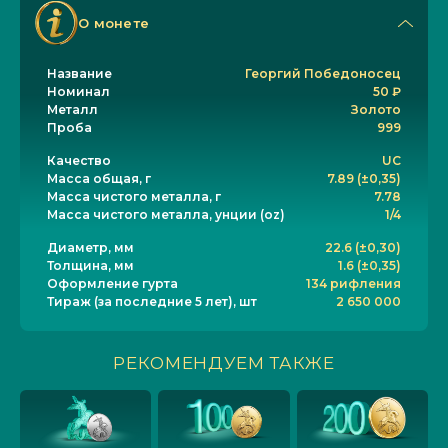
О монете
Название
Георгий Победоносец
Номинал
50 ₽
Металл
Золото
Проба
999
Качество
UC
Масса общая, г
7.89 (±0,35)
Масса чистого металла, г
7.78
Масса чистого металла, унции (oz)
1/4
Диаметр, мм
22.6 (±0,30)
Толщина, мм
1.6 (±0,35)
Оформление гурта
134 рифления
Тираж (за последние 5 лет), шт
2 650 000
РЕКОМЕНДУЕМ ТАКЖЕ