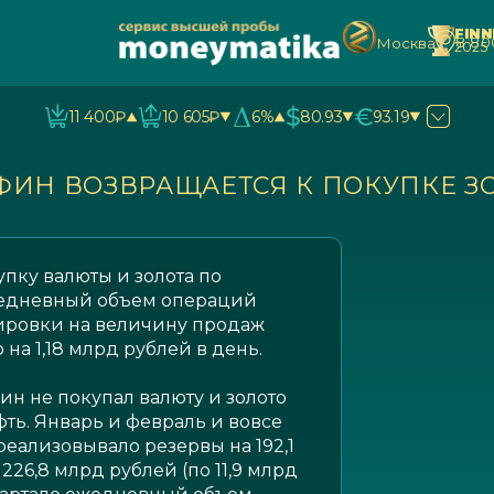
FIN
8 80
Москва
2025
11 400₽
10 605₽
6%
80.93
93.19
ИН ВОЗВРАЩАЕТСЯ К ПОКУПКЕ З
пку валюты и золота по
Ежедневный объем операций
ктировки на величину продаж
 на 1,18 млрд рублей в день.
н не покупал валюту и золото
ть. Январь и февраль и вовсе
еализовывало резервы на 192,1
226,8 млрд рублей (по 11,9 млрд