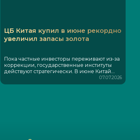
ЦБ Китая купил в июне рекордно
увеличил запасы золота
Пока частные инвесторы переживают из-за
коррекции, государственные институты
действуют стратегически. В июне Китай
увеличил свои золотые резервы на 480 000
07.07.2026
тройских унций, доведя общий объем до
75,44 миллиона унций. Это крупнейшая
покупка с октября 2023 года, которая
продлевает серию закупок до 20 месяцев
подряд.Примечательно, что закупка была
совершена именно в тот момент, когда цена
металла потеряла 12% за месяц,
опустившись ниже 4000 долларов за
унцию. Это самое значительное месячное