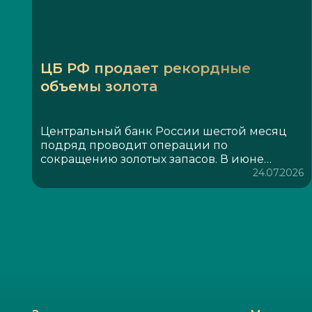
ЦБ РФ продает рекордные
объемы золота
Центральный банк России шестой месяц
подряд проводит операции по
сокращению золотых запасов. В июне
объем резервов уменьшился на 9,33 тонны,
24.07.2026
а с начала года реализовано 43,5 тонны
драгметалла. Это самый высокий
показатель с 2002 года, когда за
аналогичный период было продано 36,1
тонны. Отметим, что российский золотой
запас входит в пятерку крупнейших в
мире.Основной причиной таких объемов
продаж называется изменение структуры
бюджетных поступлений на фоне