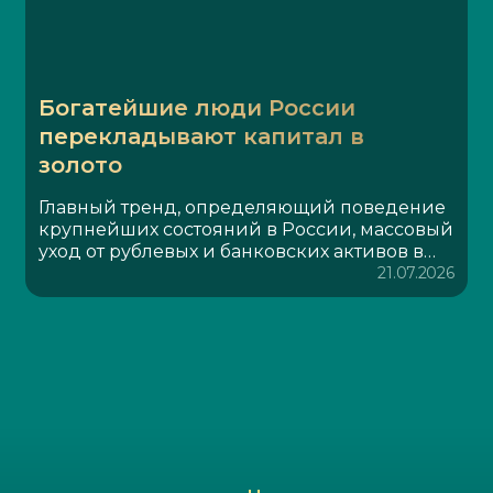
Богатейшие люди России
перекладывают капитал в
золото
Главный тренд, определяющий поведение
крупнейших состояний в России, массовый
уход от рублевых и банковских активов в
пользу защитных инструментов. Золото
21.07.2026
становится ключевым активом этого
процесса.За последний год несколько
богатейших людей России изменили
вложения миллиардов долларов в своем
портфеле. Причина: пересмотр стратегий
сохранения активов в условиях
меняющейся экономической реальности.
По данным источников Bloomberg, в
портфелях состоятельных россиян