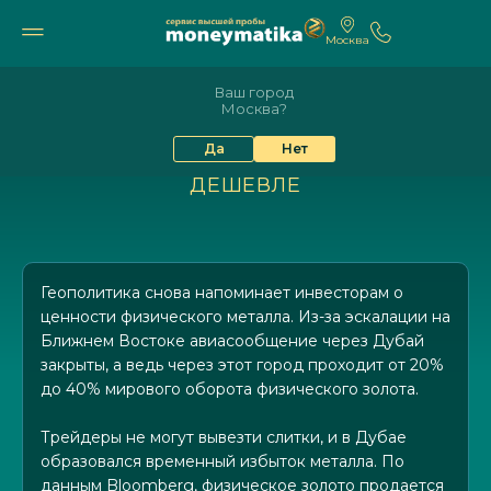
Москва
11 691₽
10 605₽
9%
81.41
94.06
Ваш город
Москва?
ДУБАЙСКИЙ РАЗРЫВ: КАК ЗАКРЫТОЕ
Да
Нет
НЕБО ДАЁТ ШАНС КУПИТЬ ЗОЛОТО
ДЕШЕВЛЕ
Геополитика снова напоминает инвесторам о
ценности физического металла. Из-за эскалации на
Ближнем Востоке авиасообщение через Дубай
закрыты, а ведь через этот город проходит от 20%
до 40% мирового оборота физического золота.
Трейдеры не могут вывезти слитки, и в Дубае
образовался временный избыток металла. По
данным Bloomberg, физическое золото продается