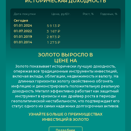
ИСТОРИЧЕСКАЯ ДОХОДНОСТЬ
Дата покупки
Цена, руб/г.
Рост, %
Годовых, %
С
е
г
о
д
н
я
0
1
.
0
1
.
2
0
2
4
5
9
1
3
₽
0
1
.
0
7
.
2
0
2
2
3
1
6
7
₽
0
1
.
0
1
.
2
0
1
9
2
8
7
3
₽
0
1
.
0
1
.
2
0
1
4
1
2
7
5
₽
ЗОЛОТО ВЫРОСЛО В
ЦЕНЕ НА
Золото показывает исторически лучшую доходность,
опережая все традиционные инструменты инвестиций,
включая вклады, облигации, недвижимость и валюту. На
длинных горизонтах золоту свойственно обгонять
инфляцию и демонстрировать положительную реальную
доходность. Металл эффективно работает как защитный
инструмент в кризисы и как драйвер роста в периоды
геополитической нестабильности, что подтверждает его
статус одного из самых надежных долгосрочных активов.
УЗНАЙТЕ БОЛЬШЕ О ПРЕИМУЩЕСТВАХ
ИНВЕСТИЦИЙ В ЗОЛОТО
Подробнее