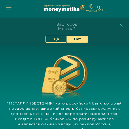
Москва
11 769₽
10 605₽
9%
82.17
94.84
Ваш город
Москва?
МЕТАЛЛИНВЕСТБАНК: ВСЕ ЗОЛОТЫЕ
Да
Нет
СЛИТКИ И МОНЕТЫ
"МЕТАЛЛИНВЕСТБАНК" - это российский банк, который
предоставляет широкий спектр банковских услуг как
для частных лиц, так и для корпоративных клиентов.
Входит в ТОП-50 банков РФ по размеру активов
и является одним из ведущих банков России,