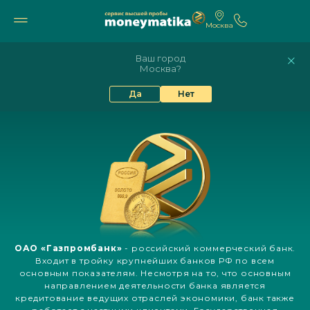
Москва
11 742₽
10 605₽
9%
82.17
94.84
Ваш город
Москва?
ГАЗПРОМБАНК: ВСЕ ЗОЛОТЫЕ
Да
Нет
СЛИТКИ
ОАО «Газпромбанк»
- российский коммерческий банк.
Входит в тройку крупнейших банков РФ по всем
основным показателям. Несмотря на то, что основным
направлением деятельности банка является
кредитование ведущих отраслей экономики, банк также