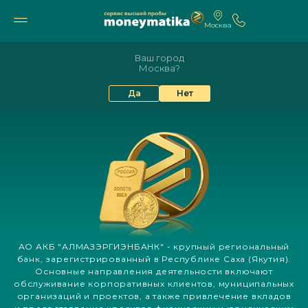
Москва
11 742₽
10 605₽
9%
82.17
94.84
Ваш город
Москва?
АЛМАЗЭРГИЭНБАНК: ВСЕ ЗОЛОТЫЕ
Да
Нет
СЛИТКИ
АО АКБ "АЛМАЗЭРГИЭНБАНК" - крупный региональный
банк, зарегистрированный в Республике Саха (Якутия).
Основные направления деятельности включают
обслуживание корпоративных клиентов, муниципальных
организаций и проектов, а также привлечение вкладов