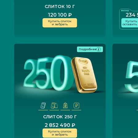
СЛИТОК 10 Г
120 100 ₽
234 
Купить слиток
Купить 
и забрать
оставить
Подробнее
СЛИТОК 250 Г
2 852 490 ₽
Купить слиток
и забрать