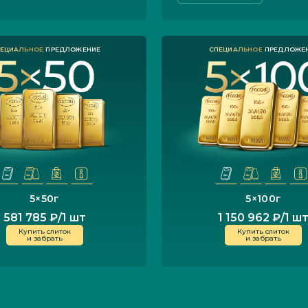
5
×
50
г
5
×
100
г
581 785 ₽/1 шт
1 150 962 ₽/1 ш
Купить слиток
Купить слиток
и забрать
и забрать