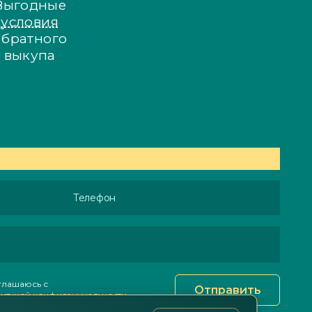
Выгодные
условия
обратного
выкупа
Телефон
глашаюсь с
Отправить
итикой конфиденциальности
.