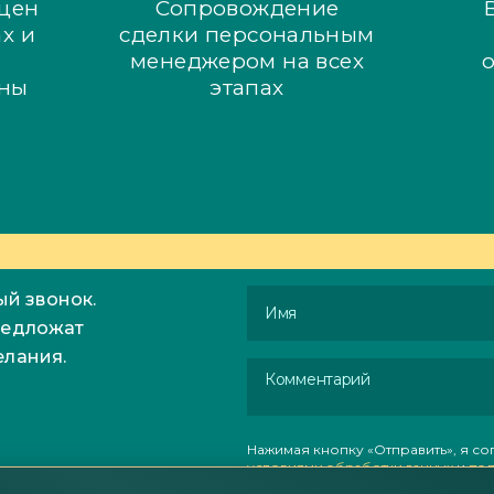
цен
Сопровождение
х и
сделки персональным
менеджером на всех
ены
этапах
ОСТАЛИСЬ ВОПРОСЫ?
Имя
ый звонок.
редложат
елания.
Комментарий
Нажимая кнопку «Отправить», я со
условиями обработки данных
и
пол