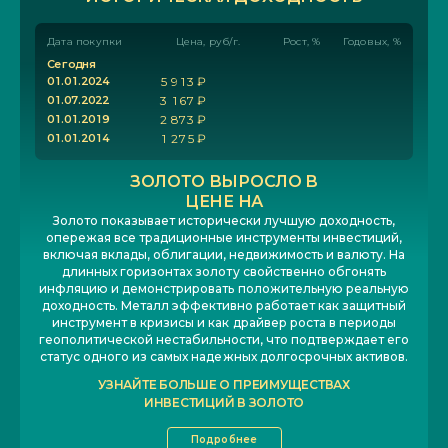
Дата покупки
Цена, руб/г.
Рост, %
Годовых, %
С
е
г
о
д
н
я
0
1
.
0
1
.
2
0
2
4
5
9
1
3
₽
0
1
.
0
7
.
2
0
2
2
3
1
6
7
₽
0
1
.
0
1
.
2
0
1
9
2
8
7
3
₽
0
1
.
0
1
.
2
0
1
4
1
2
7
5
₽
ЗОЛОТО ВЫРОСЛО В
ЦЕНЕ НА
Золото показывает исторически лучшую доходность,
опережая все традиционные инструменты инвестиций,
включая вклады, облигации, недвижимость и валюту. На
длинных горизонтах золоту свойственно обгонять
инфляцию и демонстрировать положительную реальную
доходность. Металл эффективно работает как защитный
инструмент в кризисы и как драйвер роста в периоды
геополитической нестабильности, что подтверждает его
статус одного из самых надежных долгосрочных активов.
УЗНАЙТЕ БОЛЬШЕ О ПРЕИМУЩЕСТВАХ
ИНВЕСТИЦИЙ В ЗОЛОТО
Подробнее